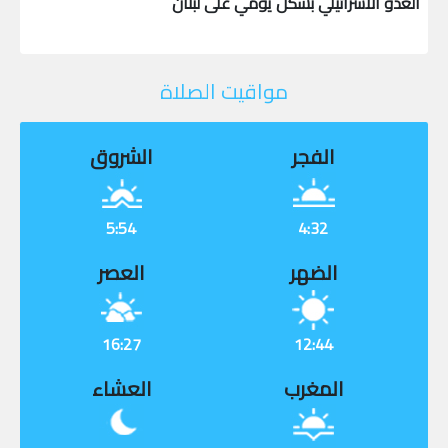
العدو الاسرائيلي بشكل يومي على لبنان
مواقيت الصلاة
الفجر
الشروق
5:54
4:32
الضهر
العصر
16:27
12:44
المغرب
العشاء