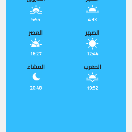
5:55
4:33
الضهر
العصر
16:27
12:44
المغرب
العشاء
20:48
19:52