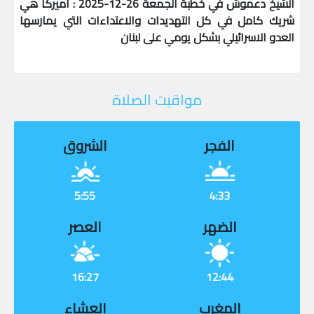
الشيخ دعموش في خطبة الجمعة 26-12-2025 : اميركا هي
شريك كامل في كل التهديدات والاعتداءات التي يمارسها
العدو الاسرائيلي بشكل يومي على لبنان
مواقيت الصلاة
الفجر
الشروق
5:55
4:33
الضهر
العصر
16:27
12:44
المغرب
العشاء