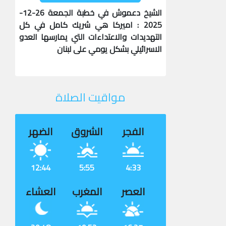
الشيخ دعموش في خطبة الجمعة 26-12-
2025 : اميركا هي شريك كامل في كل
التهديدات والاعتداءات التي يمارسها العدو
الاسرائيلي بشكل يومي على لبنان
مواقيت الصلاة
الفجر
الشروق
الضهر
12:44
5:55
4:33
العصر
المغرب
العشاء