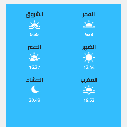
الفجر
الشروق
5:55
4:33
الضهر
العصر
16:27
12:44
المغرب
العشاء
20:48
19:52