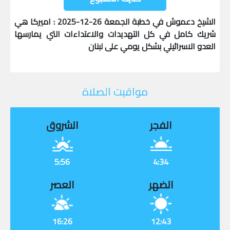
الشيخ دعموش في خطبة الجمعة 26-12-2025 : اميركا هي
شريك كامل في كل التهديدات والاعتداءات التي يمارسها
العدو الاسرائيلي بشكل يومي على لبنان
مواقيت الصلاة
الفجر
الشروق
5:56
4:34
الضهر
العصر
16:26
12:43