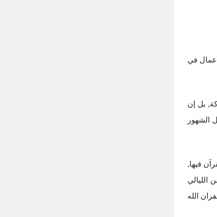
أعمال في
كة, بل إن
ل الشهور
رآن فيها,
ن الليالي
ران الله