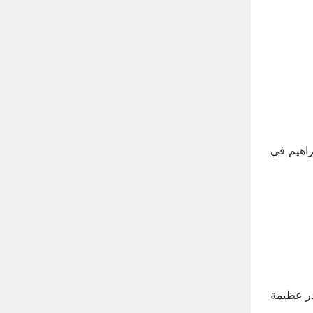
براهيم في
قدر عظيمة