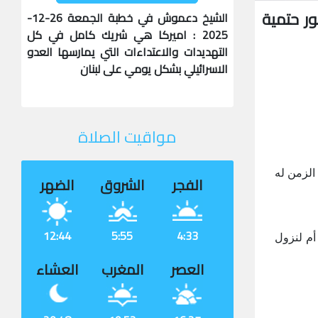
قية الشهور حتمية
الشيخ دعموش في خطبة الجمعة 26-12-
2025 : اميركا هي شريك كامل في كل
التهديدات والاعتداءات التي يمارسها العدو
الاسرائيلي بشكل يومي على لبنان
مواقيت الصلاة
الزمن له
الفجر
الشروق
الضهر
12:44
5:55
4:33
أم لنزول
العصر
المغرب
العشاء