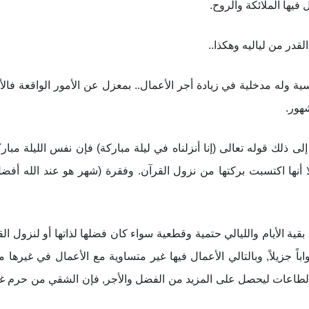
 فيها الملائكة والروح.
در من لياليه وهكذا..
ة وله مدخلية في زيادة أجر الأعمال.. بمعزل عن الأمور الواقعة فال
هور.
لى ذلك قوله تعالى (إنا أنزلناه في ليلة مباركة) فإن نفس الليلة مبار
 لا أنها اكتسبت بركتها من نزول القرآن. وفقرة (شهر هو عند الله أفض
ية الأيام والليالي حتمية وقطعية سواء كان فضلها لذاتها أو لنزول الق
باً جزيلاً, وبالتالي الأعمال فيها غير متساوية مع الأعمال في غيرها م
ي الطاعات ليحصل على المزيد من الفضل والأجر, فإن الشقي من حرم غف