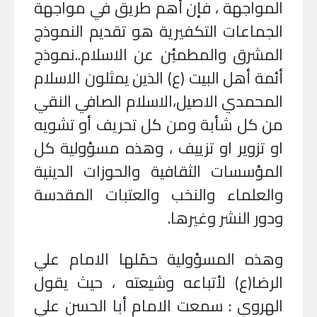
المواجهة ، فإن أهم طريق في مواجهة
الجماعات التكفيرية هو تقديم النموذج
المشرق والمطمئِن عن الاسلام..نموذج
أئمة أهل البيت (ع) الذين يمثلون الاسلام
المحمدي الاصيل،الاسلام الصافي النقي
من كل شأبة ومن كل تحريف أو تشويه
او تزوير او تزييف ، وهذه مسؤولية كل
المؤسسات الثقافية والحوزات الدينية
والعلماء والنخب والعتبات المقدسة
ودور النشر وغيرها
.
وهذه المسؤولية حمّلها الامام علي
الرضا(ع) لأتباعه وشيعته ، حيث يقول
الهروي : سمعت الامام أبا الحسن علي