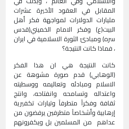
والاسلامي وفي العالم ، وبذلت في
المقابل في العقود الأخيرة عشرات
مليارات الدولارات لمواجهة فكر أهل
البيت(ع) وفكر الامام الخميني(قدس
سره) ومبادئ الثورة الاسلامية في ايران
، فماذا كانت النتيجة؟
كانت النتيجة هي ان هذا الفكر
(الوهابي) قدم صورة مشوهة عن
الاسلام ومبادئه وتعاليمه ووسطيته
واعتداله وتسامحه وانفتاحه، وانتج
ثقافة وفكراً متطرفاً وتيارات تكفيرية
إرهابية وأشخاصاً متطرفين يرفضون من
عداهم من المسلمين بل ويكفرونهم