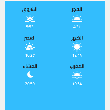
الفجر
الشروق
5:53
4:31
الضهر
العصر
16:27
12:44
المغرب
العشاء
20:50
19:54