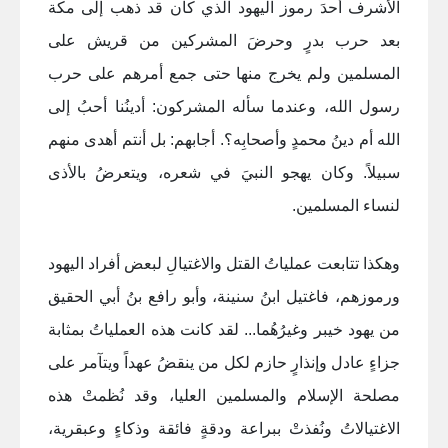
الأشرف أحدَ رموز اليهود الذي كان قد ذهب إلى مكة
بعد حرب بدرٍ وحرضَ المشركين من قريش على
المسلمين ولم يخرج منها حتى جمع أمرهم على حرب
رسول الله، وعندما سأله المشركون: أدينُنا أحبُ إلى
الله أم دينُ محمدٍ وأصحابِه؟. أجابهم: بل أنتم أهدى منهم
سبيلاً. وكان يهجو النبيَ في شعره، ويتعرضُ بالأذى
لنساء المسلمين
.
وهكذا تتابعت عملياتُ القتل والاغتيالِ لبعض أفراد اليهود
ورموزهم، فاغتيل ابنُ سنينة، وأبو رافع بنُ أبي الحقيق
من يهود خيبر وغيرُهُما... لقد كانت هذه العملياتُ بمثابة
جزاءٍ عادل وإنذارٍ حازم لكل من ينقضُ عهداً ويتآمر على
مصلحة الإسلام والمسلمين العليا، وقد نُظمتْ هذه
الاغتيالاتُ ونُفذتْ ببراعة ودقةٍ فائقة وذكاءٍ وعبقرية،