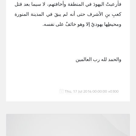
فأرعبتْ اليهودَ في المنطقة وأخافتهم، لا سيما بعد قتل
كعبِ بنِ الأشرف حتى أنه لم يبقَ في المدينة المنورة
ومحيطِِها يهوديٌ إلا وهو خائفٌ على نفسه
.
والحمد لله رب العالمين
Thu, 17 Jul 2014 00:00:00 +0300