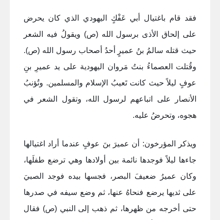
فقد قام باغتيال أبي عَفْكٍ اليهودي الذي كان يحرض
على إلحاق الأذى برسول الله (ص) ويقولُ فيه الشعر
حيث قتله سالمُ بنُ عميرٍ أحدُ أصحاب رسول الله (ص).
وقُتلت العصماءُ بنتُ مَروان اليهودية على يد عميرِ بنِ
عوفٍ ليلاً حيث كانت تَعيبُ الإسلام والمسلمين. وتُؤنبُ
الأنصار على اتباعهم لرسول الله، وتقول الشعر في
هجوه، وتحرضُ عليه
.
ويذكر المؤرخون: أن عميرَ بنَ عوفٍ عندما أراد اغتيالها
جاءها ليلاً فوجدها نائمة بين أولادها وهي ترضع طفلَها،
وكان عميرُ ضعيفَ البصر، فجسها بيده فوجد الصبيَ
على ثديها يرضع فنحاهُ عنها، ثم وضع سيفه في صدرها
حتى أخرجه من ظهرها، ثم ذهب إلى النبي (ص) فقال