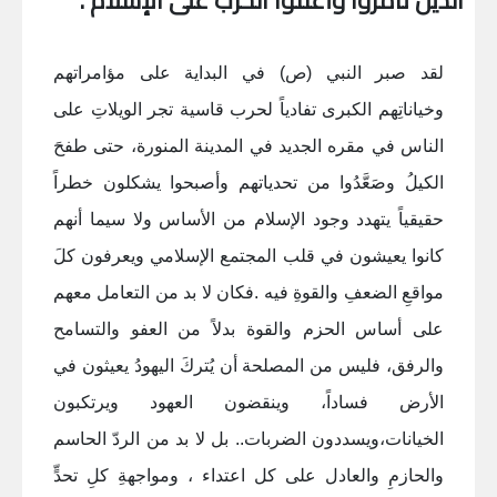
الذين تآمروا وأعلنوا الحرب على الإسلام .
لقد صبر النبي (ص) في البداية على مؤامراتهم
وخياناتِهم الكبرى تفادياً لحرب قاسية تجر الويلاتِ على
الناس في مقره الجديد في المدينة المنورة، حتى طفحَ
الكيلُ وصَعَّدُوا من تحدياتهم وأصبحوا يشكلون خطراً
حقيقياً يتهدد وجود الإسلام من الأساس ولا سيما أنهم
كانوا يعيشون في قلب المجتمع الإسلامي ويعرفون كلَ
مواقعِ الضعفِ والقوةِ فيه .فكان لا بد من التعامل معهم
على أساس الحزم والقوة بدلاً من العفو والتسامح
والرفق، فليس من المصلحة أن يُتركَ اليهودُ يعيثون في
الأرض فساداً، وينقضون العهود ويرتكبون
الخيانات،ويسددون الضربات.. بل لا بد من الردّ الحاسم
والحازمِ والعادل على كل اعتداء ، ومواجهةِ كلِ تحدٍّ