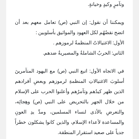
وتآمرٍ وكيدٍ وخيانةٍ
.
ويمكننا أن نقول: إن النبي (ص) تعامل معهم بعد أن
اتضح نقضُهُم لكل العهود والمواثيق بأسلوبين :
الأول: الاغتيالاتُ المنظمةُ لرموزهم .
الثاني: الحربُ الشاملةُ والمصيريةُ ضدهم
.
في الاتجاه الأول: اتبع النبي (ص) مع اليهود المتآمرينَ
أسلوبَ الاغتيالاتِ المنظمةِ لرموزهم وبعضِ أفرادهم
الذين ظهر كيدُهم وتآمرُهم وأعلنوا الحرب على الإسلام
من خلال الجهر بالتحريض على النبي (ص) وهِجائِه،
والتعرضِ بالأذى لنساء المسلمين، ومدِّ يدِ العونِ
والمساعدة لأعداء الإسلام، والذين كانوا يشكلون خطراً
جدياً على صعيد استقرار المنطقة
.