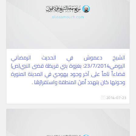
الشيخ دعموش في الحديث الرمضاني
اليومي23/7/2014: بغزوة بني قريظة قضى النبي(ص)
قضاءاً تاماً على آخر وجود يهودي في المدينة المنورة
وحولها كان يتهدد أمنَ المنطقة واستقرارَهَا .
2014-07-23