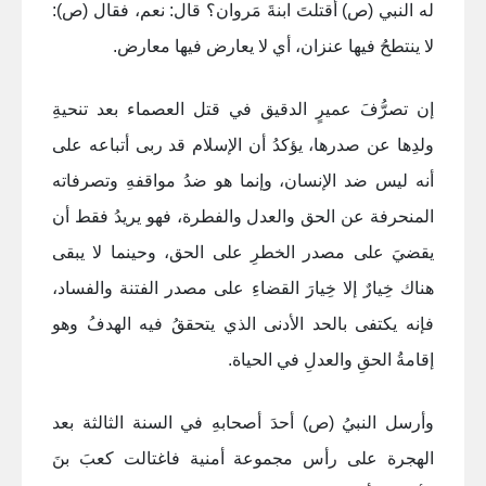
له النبي (ص) أقتلتَ ابنةَ مَروان؟ قال: نعم، فقال (ص):
لا ينتطحُ فيها عنزان، أي لا يعارض فيها معارض
.
إن تصرُّفَ عميرٍ الدقيق في قتل العصماء بعد تنحيةِ
ولدِها عن صدرها، يؤكدُ أن الإسلام قد ربى أتباعه على
أنه ليس ضد الإنسان، وإنما هو ضدُ مواقفهِ وتصرفاته
المنحرفة عن الحق والعدل والفطرة، فهو يريدُ فقط أن
يقضيَ على مصدر الخطرِ على الحق، وحينما لا يبقى
هناك خِيارٌ إلا خِيارَ القضاءِ على مصدر الفتنة والفساد،
فإنه يكتفى بالحد الأدنى الذي يتحققُ فيه الهدفُ وهو
إقامةُ الحقِ والعدلِ في الحياة
.
وأرسل النبيُ (ص) أحدَ أصحابهِ في السنة الثالثة بعد
الهجرة على رأس مجموعة أمنية فاغتالت كعبَ بنَ