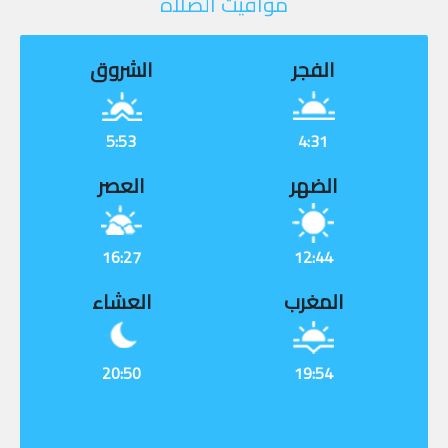
مواقيت الصلاة
الفجر
الشروق
5:53
4:31
الضهر
العصر
16:27
12:44
المغرب
العشاء
20:50
19:54