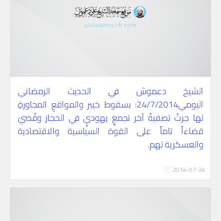
الشيخ دعموش في الحديث الرمضاني
اليومي24/7/2014: بسقوط خيبر والمواقعِ المجاورةِ
لها جرتْ تصفيةُ آخر تجمعٍ يهوديٍ في الحجاز وقُضيَ
قضاءاً تاماً على القوة السياسية والاقتصادية
والعسكرية لهم.
2014-07-24