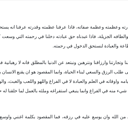
قدرته وعظمته وعظمة صفاته، فاذا عرفنا عظمته وقدرته عرفنا انه يستحق
لطافه الجزيلة، فاذا عبدناه حق عبادته دخلنا في رحمته التي وسعت
الطاعة والعبادة لنستحق الدخول في رحمته.
ا وتجارتنا وارزاقنا ونترهبن ونبتعد عن الدنيا بالمطلق فانه لا رهبانية ف
ب الرزق والسعي لبناء الحياة، وانما المقصود هو ان يقنع الانسان با 
يامه واوقاته في العلم والعبادة لا في الفراغ واللهو واللعب والغبث، وا
شيء منه في الفراغ وانما ينبغي استفراغه وملئه بالعمل لما خلقنا له 
ى من الله وان يوسع عليه في رزقه، فما المقصود بكلمة اغنني واوس