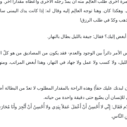
ة أُخری طلب العالِم منه أن يمدّ رجله الأخری وأعطاه مقداراً آخر. وأ
وهكذا كان. وهنا توجه العالِم إليه وقال له: إذا كانت يدك اليمنی سا
ذهب وكدّ في طلب الرزق
!
بغض إليك؟ فقال: جيفة بالليل بطال بالنهار.
الأمر دائراً بين الوجود والعدم- فقد يكون من المصاديق من هو كلّ ال
ي الليل، ولا كسب ولا عمل ولا جهاد في النهار، وهذا أبغض المراتب. وم
 لبدنك عليك حقاً) وهذه الراحة بالمقدار المطلوب لا تعدّ من البطالة أص
ي للإنسان أن يضّيع حتی دقيقة واحدة من حياته
.
َقَال: إِنِّي لا أُحْسِنُ أَنْ أَعْمَلَ عَمَلاً بِيَدِي ولا أُحْسِنُ أَنْ أَتَّجِرَ وأَنَا مُحَارَ
 النَّاسِ.