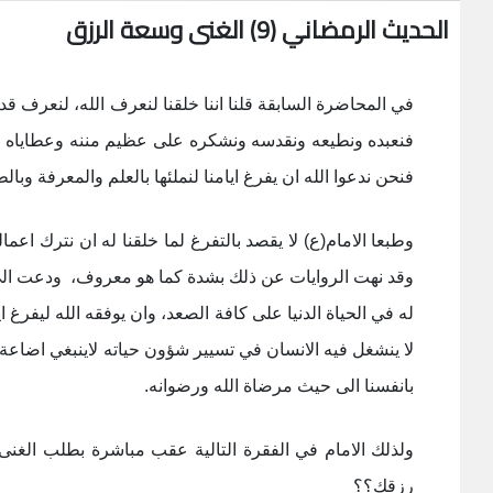
الحديث الرمضاني (9) الغنى وسعة الرزق
في المحاضرة السابقة قلنا اننا خلقنا لنعرف الله، لنعرف 
فنعبده ونطيعه ونقدسه ونشكره على عظيم مننه وعطاياه وا
فنحن ندعوا الله ان يفرغ ايامنا لنملئها بالعلم والمعرفة وب
وطبعا الامام(ع) لا يقصد بالتفرغ لما خلقنا له ان نترك اعمالن
وقد نهت الروايات عن ذلك بشدة كما هو معروف، ودعت الى طل
له في الحياة الدنيا على كافة الصعد، وان يوفقه الله ليفرغ ا
لا ينشغل فيه الانسان في تسيير شؤون حياته لاينبغي اضاعة 
بانفسنا الى حيث مرضاة الله ورضوانه.
ولذلك الامام في الفقرة التالية عقب مباشرة بطلب الغن
رزقك؟؟