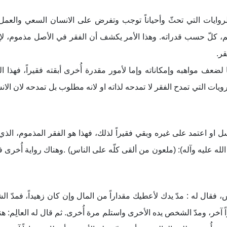
 والروايات التي تحثّ وأحياناً توجب وتفرض علی الانسان السعي والعم
هم، كلّ حسب قدراته. وهذا الأمر يكشف أن الفقر في الأصل مذموم، ل
قر
.
 لضعف مواهبه وإمكاناته وإما لأمور مقدرة أُخری أبقته فقيراً، فهذا ا
ويات التي تمدح الفقر لا تمدحه لذاته او لانه مطلوب بل تمدحه لان ال
ل او اعتمد على غيره وبقي فقيراً لذلك، فهذا هو الفقر المذموم، الذي
لله عليه وآله): (ملعون من ألقی كلّه علی الناس)
.
وهناك رواية أُخری في
، فقال له : مدّ يدك لأعطيك مقداراً من المال وإن كان زهيداً، فمدّ ا
اً آخر، ومدّ الشخص يده الأخری واستلم مرة أُخری. ثم قال له العالِم: ه