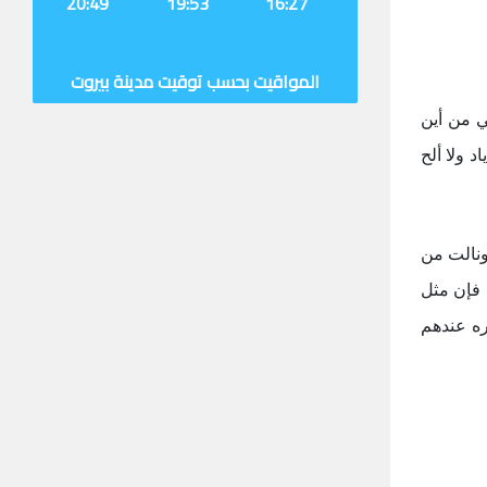
20:49
19:53
16:27
المواقيت بحسب توقيت مدينة بيروت
لي من أين
 ولا ألح
ونالت من
 فإن مثل
ه عندهم