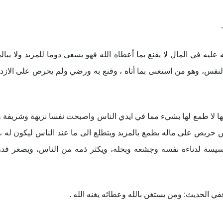
عليه في المال لا يقنع بما أعطاه الله فهو يسعى دوما للمزيد ولا يبا
لنفس، وهو من استغنى بما أتاه ، وقنع به ورضي ولم يحرص على الازدياد
ها لا طمع لها بشيء مما في ايدي الناس واصبحت نفسا نزيهة وشريفة 
نفس حريص على ماله يطمع بالمزيد ويتطلع الى ما عند الناس ليكون له ،
ة لدناءة نفسه وجشعه وبخله، ويكثر ذمه من الناس، ويصغر قدر
ي الحديث: ومن يستغن بالله وعطائه يغنه الله .