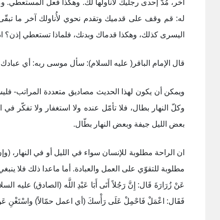
آخر، مُدّ إحدی رجليك لأناولها لك. وهكذا فعل المستعطي. ومر
له: قم وقف علی قدميك وتقدم نحوي لأُناولك آخر ما تبقّی. 
اليسری كذلك، وهكذا قدماك وبدنك، فلماذا تستعطي إذن؟ ا
قال الإمام الباقر( عليه السلام): سأل موسى ربه: أي عبادك أ
ويمكن أن يكون لهذا الحديث مصاديق متعددة المراتب- فليس 
وكلّ النهار بطال، فلا تأمّل عنده ولا استغفار ولا تفكّر ف
بعض الليل جيفة وبعض النهار بطّال.
ان الراحة مطلوبة للإنسان سواء في الليل أو في النهار، (وإن
مطلوبة للتقوّي علی العمل والعبادة. أما ماعدا ذلك فلا ينبغ
عَنْ زُرَارَةَ قَال: إِنَّ رَجُلاً أَتَى أَبَا عَبْدِ اللَّه (الصادق) عليه السلام ف
فَقَال: اعْمَلْ فَاحْمِلْ عَلَى رَأْسكَ (أي اعمل حمّالاً) واسْتَغْنِ عَنِ