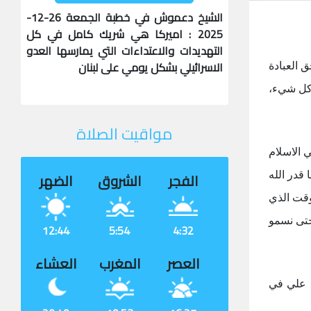
الشيخ دعموش في خطبة الجمعة 26-12-
2025 : اميركا هي شريك كامل في كل
التهديدات والاعتداءات التي يمارسها العدو
الاسرائيلي بشكل يومي على لبنان
 العبادة
 كل شيء،
مواقيت الصلاة
ي الاسلام
الفجر
الشروق
الضهر
قدر الله
لوقت الذي
حتى نسمو
12:44
5:54
4:32
العصر
المغرب
العشاء
ع علي في