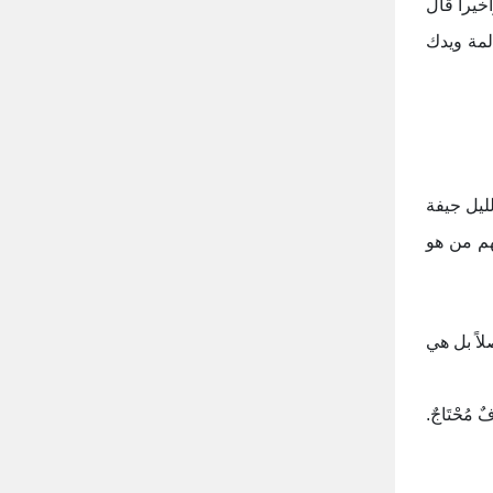
خيراً قال
لمة ويدك
ليل جيفة
نهم من هو
لاً بل هي
فٌ مُحْتَاجٌ.