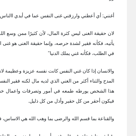
أغنني: أي أعطني وارزقني غنى النفس عما في أيدي االناس
.
لان حقيقة الغنى ليس كثرة المال، لأن كثيرًا ممن وسع الله 
يأتيه، فكأنه فقير لشدة حرصه، وإنما حقيقة الغنى هو غنى ا
في الطلب، فكأنه غني يملك الدنيا"
والانسان إذا كان غني النفس كانت نفسه عزيزة وعظيمة لان
المدح والثناء أكثر من الغني الذي لديه مال لكنه فقير ال
هذا الشخص يورطه طمعه في أمور وتصرفات واعمال خسيس
فيكون أحقر من كل حقير وأذل من كل ذليل
.
والقناعة بما قسم الله والرضى بما وهب الله هي الاساس، فف