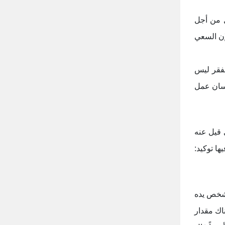
ل من أجل
إن السعي
لفقر ليس
انسان عمل
 قيل عنه
ها توكيد:
لشخص يده
ناك مقدار