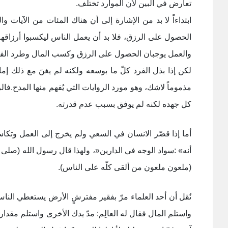
تعارض في البين لأن الموارد تختلف
.
ابتداءاً لا بد من الإشارة إلی أن هناك المئات من الآيات
الحصول علی الرزق، فلا بد أن يعمل الناس ليكسبوا أرزاق
والعمل يوجبان الحصول علی الرزق وكسب المال وطرد الف
لكن إذا بذل الفرد كلّ ما بوسعه ولكنه لم يغنَ مع ذلك إما
مذموماً لاشك، وهو مورد الروايات التي يُفهم منها المدح
.
فالر
كل جهده لكنه لم يوفق بسبب عدم قدرته.
أما إذا قصّر الانسان في السعي ولم يخرج إلی العمل وتكاس
أنه
: «
سواد الوجه في الدارين
»
، ولهذا قال رسول الله (صلى ا
(ملعون ملعون من ألقی كلّه على الناس).
نُقل أن أحد العلماء مرّ بفقير مفترشٍ الأرض يستعطي الناس
واستلم المال فقال له العالِم: مدّ يدك الأخری واستلم مقدار