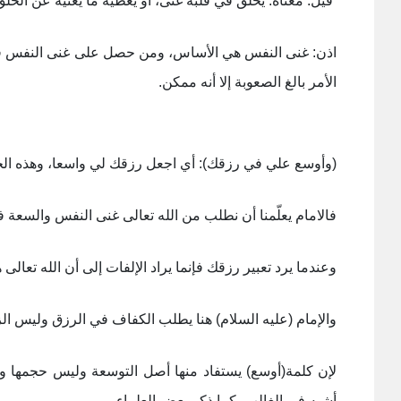
قيل: معناه: يخلق في قلبه غنى، أو يعطيه ما يغنيه عن الخلق
اذن: غنی النفس هي الأساس، ومن حصل علی غنی النفس في م
الأمر بالغ الصعوبة إلا أنه ممكن
.
(وأوسع علي في رزقك): أي اجعل رزقك لي واسعا، وهذه الجمل
فالامام يعلّمنا أن نطلب من الله تعالى غنی النفس والسعة ف
وعندما يرد تعبير رزقك فإنما يراد الإلفات إلی أن الله تعا
والإمام (عليه السلام) هنا يطلب الكفاف في الرزق وليس ال
لإن كلمة(أوسع) يستفاد منها أصل التوسعة وليس حجمها وكمه
أشبه في الغالب، كما ذكر بعض العلماء
.