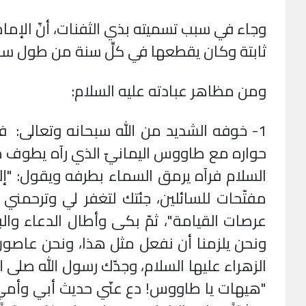
وجاء في سبب تسميته بذي الثفنات، أنّ الإمام
ثابتة وكان يقطعها في كلِّ سنة من طول سجو
ومن مظاهر عبادته عليه السلام:
1- خوفه الشديد من الله سبحانه وتعالى: فق
حواره مع طاووس اليمانيّ الذي رآه يطوف م
السلام فرآه يرمق السماء بطرفه ويقول: "
مفتّحات للسائلين، جئتك لتغفر لي وترحمن
عرصات القيامة"، ثمّ بكى وأطال الدعاء وال
ونحن يلزمنا أن نفعل مثل هذا، ونحن عاصون 
الزهراء عليها السلام، وجدّك رسول الله صلى ال
"هيهات يا طاووس! دع عنّي حديث أبي وأمي و