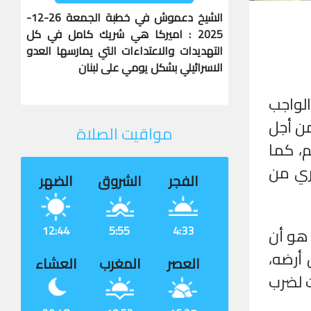
الشيخ دعموش في خطبة الجمعة 26-12-
2025 : اميركا هي شريك كامل في كل
التهديدات والاعتداءات التي يمارسها العدو
الاسرائيلي بشكل يومي على لبنان
لواجب
ن أجل
مواقيت الصلاة
، كما
ري من
الفجر
الشروق
الضهر
12:44
5:55
4:33
 هو أن
أرضه،
العصر
المغرب
العشاء
ت لضرب