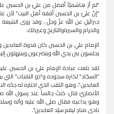
"لم أرَ هاشميّاً أفضل من عليّ بن الحسين عل
"إنّ عليّ بن الحسين أفقه أهل البيت" لأن علم
جبرائيل عن الله عزّ وجلّ ، وقد روى الشيعة 
والحرام والسيرةوالتاريخ وغيرذلك.
الإمام علي بن الحسين كان قدوة العابدين 
يجلسون بين يدي الله ويتضرعون ويبتهلون إل
لقد بلغت عبادة الإمام عليّ بن الحسين علي
"السجّاد" لكثرة سجوده و"ذو الثفنات" التي بر
العابدين"، وهو اللقب الذي اختاره له جدّه ال
الأنصاريّ قال: كنتُ جالساً عند رسول الله
وهو يداعبه فقال صلى الله عليه وآله وسلم : 
نادى منادٍ ليقم سيّد العابدين".