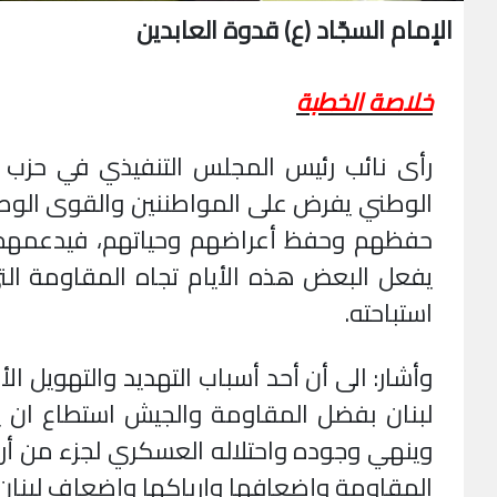
الإمام السجّاد (ع) قدوة العابدين
خلاصة الخطبة
رأى نائب رئيس المجلس التنفيذي في حزب
الوطني يفرض على المواطننين والقوى الوط
حفظهم وحفظ أعراضهم وحياتهم، فيدعمهم وي
يفعل البعض هذه الأيام تجاه المقاومة ال
استباحته.
وأشار: الى أن أحد أسباب التهديد والتهويل 
لبنان بفضل المقاومة والجيش استطاع ان ي
وينهي وجوده واحتلاله العسكري لجزء من أرا
المقاومة وإضعافها وإرباكها وإضعاف لبنان.