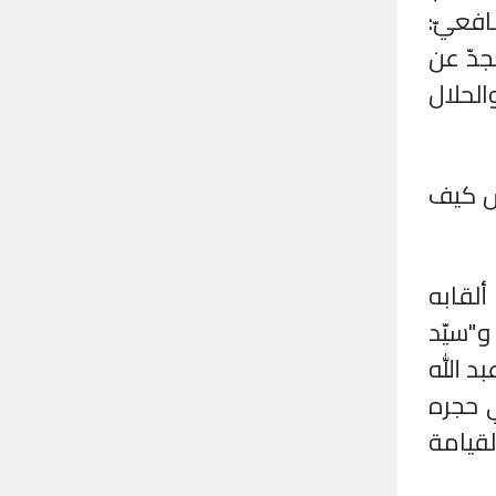
افعيّ:
جدّ عن
الحلال
اس كيف
ألقابه
و"سيّد
د الله
ي حجره
لقيامة