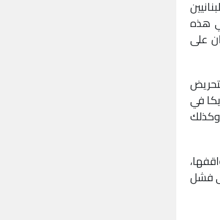
نانيين
في هذه
ان على
لتحريض
يكا في
 وكذلك
اقفها،
ى فشل