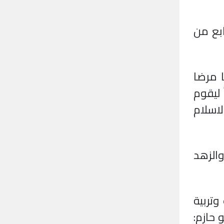
ابع من
 مرضا
 ليقوم
اسلام
والزهد
وتربية
 حازم: