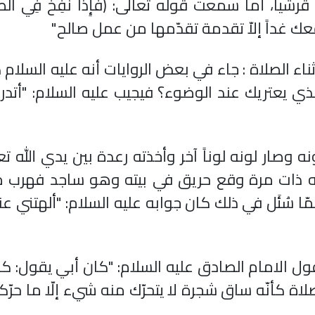
ياً، أما سمعت قوله تعالى: ﴿فَإِذَا نُفِخَ فِي الصُّور
الله لا ينفعك غداً إلاّ تقدمة تقدّمها من عمل صالح"
ثناء الصلاة : جاء في بعض الروايات أنه عليه السلام ك
الذي يعتريك عند الوضوء؟ فيجيب عليه السلام: "أتدر
ه وصار لونه لوناً آخر وأخذته رعدة بين يدي الله تع
نه ذات مرة وقع حريق في بيته وهو ساجد فهرب م
ّا سُئَل في ذلك كان جوابه عليه السلام: "ألهتني عنها
ل الامام الصادق عليه السلام: "كان أبي يقول: كا
اة كأنّه ساق شجرة لا يتحرّك منه شيء إلّا ما حرّكه