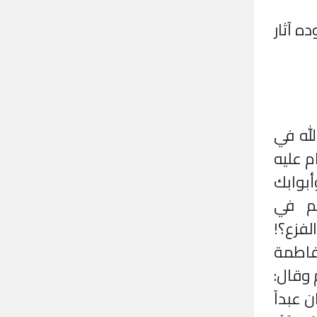
ه آثار
لله في
م عليه
بوابك
لم في
لفزع؟!
 فاطمة
 وقال:
 عبداً