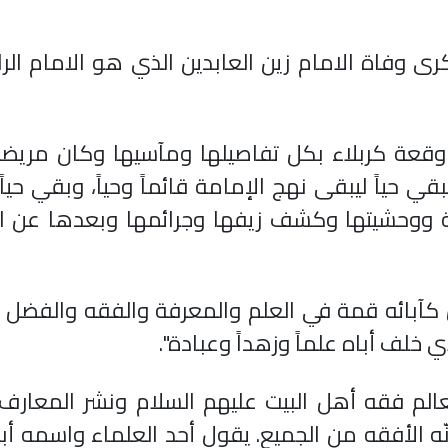
وفاة الامام زين العابدين الذي هو الامام الر
 وقعة كربلاء بكل تفاصيلها ومآسيها وكان مريضا
ي حياً ليبقى نهج الإمامة قائماً وحياً، وبقي حياً
ة ووحشيتها وكشف زيفها وجرائمها وبعدها عن ال
 كآبائه قمة في العلم والمعرفة والفقه والفضل 
ي خلف أباه علماً وزهداً وعبادة".
الم فقه أهل البيت عليهم السلام ونشر المعارف 
بأنّه الأفقه من الجميع. يقول أحد العلماء واسمه أبو