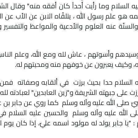
يه السلام وما رأيت أحداً كان أفقه منه" وقال الش
ه هو علم رسول الله ، يتلقّاه الابن عن الأب عن ال
والسنّة عنه العلوم والأدعية والمواعظ والتفسير و
وسيدهم وأسوتهم ، عاش لله ومع الله، وعلم الن
يه، وكيف يعبرون عن خوفهم منه ومحبتهم له.
ه السلام حدا بحيث برزت في ألقابه وصفاته فمن 
زت على جبهته الشريفة و"زين العابدين" لعبادته لله 
نبيّ صلى الله عليه وآله وسلم كما روي عن جابر بن عب
 صلى الله عليه وآله وسلم والحسين عليه السلام ف
"يا جابر يولد له مولود اسمه عليّ، إذا كان يوم ا