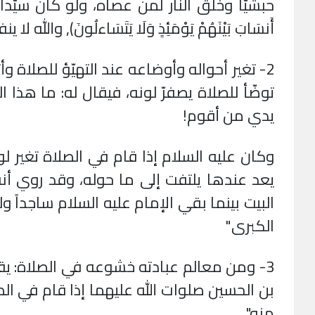
حبشيّاً وخلق النار لمن عصاه، ولو كان سيّداً قرش
أَنسَابَ بَيْنَهُمْ يَوْمَئِذٍ وَلَا يَتَسَاءلُونَ﴾, و
2- تغير أحواله وأوضاعه عند التهيّؤ للصلاة وأ
توضّأ للصلاة يصفرّ لونه، فيقال له: ما هذا 
يدي من أقوم!
وكان عليه السلام إذا قام في الصلاة تغير لون
يعد عندها يلتفت إلى ما حوله، وقد روي أ
البيت بينما بقي الإمام عليه السلام ساجداً ولم
الكبرى"
3- ومن معالم عبادته خشوعه في الصلاة: يقو
بن الحسين صلوات الله عليهما إذا قام في الصل
منه".