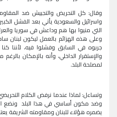
وقال: كل التحريض والتجييش ضد المقاوم
واسرائيل والسعودية يأتي بعد الفشل الكبير
التي منيوا بها هم وداعش في سوريا والعرا
وعلى هذه الهزائم بالعمل ليكون لبنان ساحة
جربوه في السابق وفشلوا فيه، لأننا كنا 
والإستقرار الداخلي، وأنه بالإمكان بالرغ
لمصلحة البلد.
وتساءل: لماذا عندما نرفض الكلام التحري
وضد مكون أساسي في هذا البلد ونضع الن
يضمره هؤلاء للبنان ومقاومته الشريفة يعتبر ك