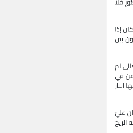
ِ فَلَا
ان إذا
ون بين
الى لم
َن في
 النار
ن عليّ
 الريح