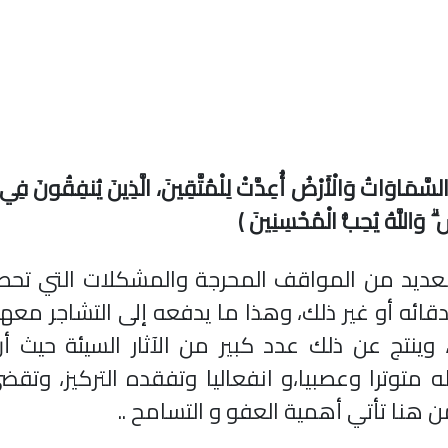
السَّمَاوَاتُ وَالْأَرْضُ أُعِدَّتْ لِلْمُتَّقِينَ، الَّذِينَ يُنفِقُونَ فِي ا
ۗ وَاللَّهُ يُحِبُّ الْمُحْسِنِينَ )
العديد من المواقف المحرجة والمشكلات التي تحص
قائه أو غير ذلك، وهذا ما يدفعه إلى التشاجر معه
ينتج عن ذلك عدد كبير من الآثار السيئة حيث أ
 متوترا وعصبيا،و انفعاليا وتفقده التركيز، وتق
من هنا تأتي أهمية العفو و التسامح ..