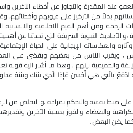
فو عند المقدرة والتجاوز عن أخطاء الآخرين واس
سناتهم بدلاً من التركيز على عيوبهم وأخطائهم، وقد
ت الرحمة ومن أهم القيم الاخلاقية والانسانية ا
ة ،و الأحاديث النبوية الشريفة التي تحدثنا عن أهمية
ثاره وانعكاساته الإيجابية على الحياة الإجتماعية
 ، ويقرب الناس من بعضهم ويقضي على العد
إلفة والحميمية بينهم ، وهذا ما أشار اليه قوله تع
ْفَعْ بِالَّتِي هِيَ أَحْسَنُ فَإِذَا الَّذِي بَيْنَكَ وَبَيْنَهُ عَدَاوَةٌ
 على ضبط نفسه والتحكم بمزاجه ،و التخلص من الر
الكراهية والبغضاء والفوز بمحبة الآخرين وتقديره
كما يظن البعض
.