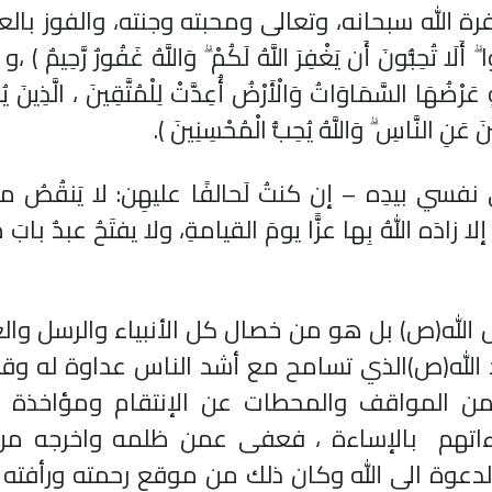
ة الله سبحانه، وتعالى ومحبته وجنته، والفوز بالع
تُحِبُّونَ أَن يَغْفِرَ اللَّهُ لَكُمْ ۗ وَاللَّهُ غَفُورٌ رَّحِيمٌ ) 
عَرْضُهَا السَّمَاوَاتُ وَالْأَرْضُ أُعِدَّتْ لِلْمُتَّقِينَ ، الَّذِينَ 
َ عَنِ النَّاسِ ۗ وَاللَّهُ يُحِبُّ الْمُحْسِنِينَ ).
سي بيدِه – إن كنتُ لَحالفًا عليهِن: لا يَنقُصُ م
ادَه اللهُ بِها عزًّا يومَ القيامةِ، ولا يفتَحُ عبدٌ بابَ 
الله(ص) بل هو من خصال كل الأنبياء والرسل وا
الله(ص)الذي تسامح مع أشد الناس عداوة له وقا
 من المواقف والمحطات عن الإنتقام ومؤاخذة ال
ءاتهم بالإساءة ، فعفى عمن ظلمه واخرجه من 
لدعوة الى الله وكان ذلك من موقع رحمته ورأفته