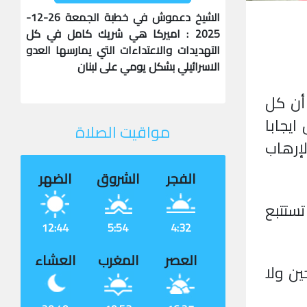
الشيخ دعموش في خطبة الجمعة 26-12-
2025 : اميركا هي شريك كامل في كل
التهديدات والاعتداءات التي يمارسها العدو
الاسرائيلي بشكل يومي على لبنان
أن كل
ايجابا
مواقيت الصلاة
لإرهاب
الفجر
الشروق
الضهر
 تستتبع
12:44
5:54
4:32
العصر
المغرب
العشاء
ين ولا