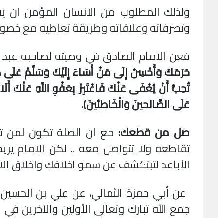
ولذلك المطلوب من الانسان المؤمن ان يق
وتصرفاته وعلاقاته وطريقة تعاطيه مع خصوم
فعن الامام الصادق في وصيته لصاحبه عبد ا
حَرَمَكَ وَأَحْسِنْ إِلَى مَنْ أَسَاءَ إِلَيْكَ وَسَلِّمْ عَلَ
تُحِبُّ أَنْ يُعْفَى عَنْكَ فَاعْتَبِرْ بِعَفْوِ اللَّهِ عَنْكَ أَلَا 
عَلَى الصَّالِحِينَ وَالْخَاطِئِينَ).
صل من قطعك:
مع ان الصلة تكون لمن ت
تقاطعه ولا تتواصل معه .. لكن الامام ي
الأباعد لتبتكشف عن سمو اخلاقك واخلاق الاسل
عن أبي حمزة الثمالي، عن علي بن الحسين 
جمع الله تبارك وتعالى الأولين والآخرين في 