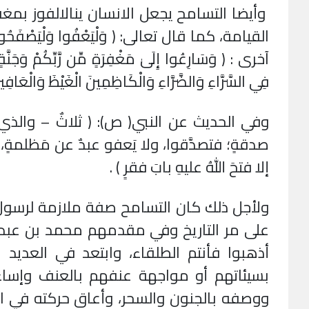
وأيضا التسامح يجعل الانسان ينالالفوز بمغفر
القيامة، كما قال تعالى: ( وَلْيَعْفُوا وَلْيَصْفَحُوا ۗ أَلَا 
آخرى : ( وَسَارِعُوا إِلَىٰ مَغْفِرَةٍ مِّن رَّبِّكُمْ وَجَنَّةٍ 
فِي السَّرَّاءِ وَالضَّرَّاءِ وَالْكَاظِمِينَ الْغَيْظَ وَالْعَافِين
وفي الحديث عن النبي( ص): ( ثلاثٌ – والذي نف
صدقةٍ؛ فتصدَّقوا، ولا يَعفو عبدٌ عن مَظلمةٍ، إلا ز
إلا فتحَ اللهُ عليهِ بابَ فقرٍ ) .
ولأجل ذلك كان التسامح صفة ملازمة لرسول 
على مر التاريخ وفي مقدمهم محمد بن عبد 
أذهبوا فأنتم الطلقاء، وابتعد في العديد
بسيئاتهم أو مواجهة عنفهم بالعنف وإسا
ووصفه بالجنون والسحر، وأعاق حركته في ا