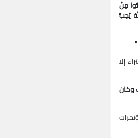
ضُّوا مِنْ
َ يُحِبُّ
"
اء إلا
ف وكان
تمرات