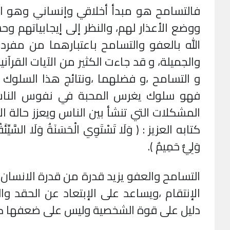
فالتسامح هو مبدأ أخلاقي وإنساني وهو الع
ووضع الأعذار لهم، والنظر إلى إيجابياتهم وح
الله بالعفو والتسامح باعتبارهما من مفردا
والجميلة، و قد جاءت الكثير من الآيات القرآني
و التسامح ،و فضلهما ،ونتائج هذا السلوك وآ
فهو سلوك يغرس المحبة في نفوس الناس
المشكلات التي تنشأ بين الناس ويعزز حالة ال
كتابه العزيز : ( وَلَا تَسْتَوِي الْحَسَنَةُ وَلَا السَّيِّئَةُ اد
وَلِيٌّ حَمِيمٌ ).
التسامح والعفو يزيد قدرة من قدرة الانسان
الإنتقام ،ويساعد على الإبتعاد عن الحقد و
دليل على قوة الشخصية وليس على ضعفها 