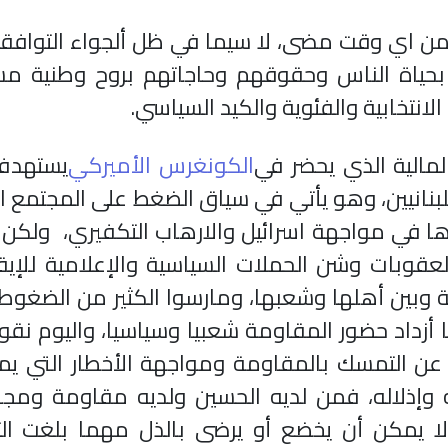
من اي وقت مضى، لا سيما في ظل ألجواء التوافقي
ل بحياة الناس وحقوقهم وحاجاتهم بروح وطنية مس
انتخابية والفئوية والكيد السياسي.
مالية الذي يحضر في
الكونغرس الأميركي
يستهدف 
لبنانيين، وهو يأتي في سياق الضغط على المجتمع ال
ها في مواجهة اسرائيل والارهاب التكفيري، ولكن
عقوبات وشن الحملات السياسية والإعلامية للإيق
 وبين أهلها وشعبها، ومارسوا الكثير من الضغوط 
 أزداد حضور المقاومة شعبيا وسياسيا، واليوم نقو
ا عن التمسك بالمقاومة ومواجهة الأخطار التي ي
ه وإذلاله، فمن لديه الحسين ولديه مقاومة ومج
ا يمكن أن يخضع أو يرضى بالذل مهما بلغت الت