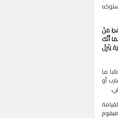
سلوكه
عْطِ مَنْ
ا أَنَّكَ
ُ يَنْزِلُ
با ما
رب أو
ي.
لقيامة
 فيقوم