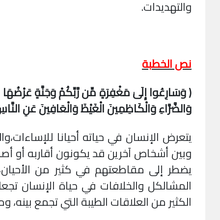
والتهديدات.
نص الخطبة
( وَسَارِعُوا إِلَىٰ مَغْفِرَةٍ مِّن رَّبِّكُمْ وَجَنَّةٍ عَرْضُهَا 
وَالضَّرَّاءِ وَالْكَاظِمِينَ الْغَيْظَ وَالْعَافِينَ عَنِ النَّاسِ 
يتعرض الإنسان في حياته أحيانا للإساءات،و
وبين أشخاص آخرين قد يكونون أقاربه أو أصد
يضطر إلى مقاطعتهم في كثير من الأحيان، و
المشالكل والخلافات في حياة الإنسان تجعله
الكثير من العلاقات الطيبة التي تجمع بينه، و