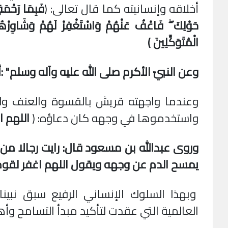
أخلاقه وإنسانيته كما قال تعالى: (
فَبِمَا رَحْمَة
حَوْلِكَ ۖ فَاعْفُ عَنْهُمْ وَاسْتَغْفِرْ لَهُمْ وَشَاوِرْهُمْ 
الْمُتَوَكِّلِينَ )
وعن النبيّ الأكرم صلى الله عليه وآله وسلم
: "
أ
وعندما واجهته قريش بالقسوة والعنف ولم ت
واستخدموها في وجهه كان دعاؤه: (
اللهم 
وروى عبدالله بن مسعود قال: رايت رجالا م
يمسح الدم عن وجهه ويقول اللهم اغفر لقوم
وبهذا السلوك الإنساني الرفيع سبق نبي
العالمية التي عقدت لتأكيد مبدأ التسامح وأ