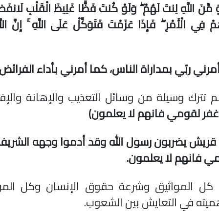
ٍ مِّنَ اللَّهِ لِنتَ لَهُمْ ۖ وَلَوْ كُنتَ فَظًّا غَلِيظَ الْقَلْبِ لَانفَ
فِي الْأَمْرِ ۖ فَإِذَا عَزَمْتَ فَتَوَكَّلْ عَلَى اللَّهِ ۚ إِنَّ اللَّه
مرني ربّي بمداراة الناس، كما أمرني بأداء الفرائض
ترك وسيلة من وسائل التعذيب والإهانة والإفتر
اغفر لقومي فانهم لا يعلمون)
ن قريش يضربون رسول الله وقد أدموا وجهه الشري
ي فانهم لا يعلمون.
نا كل المواثيق وشرعة حقوق الإنسان وكل المؤ
هميته في التعايش بين الشعوب.