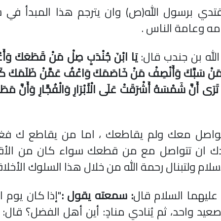
تدي برسول الله(ص) وان يترجم هذا المبدأ في 
ه وعامة الناس .
لله بن جندب قال:
يَا ابْنَ جُنْدَبٍ صِلْ مَنْ قَطَعَكَ وَأَ
ى مَنْ سَبَّكَ وَأَنْصِفْ مَنْ خَاصَمَكَ وَاعْفُ عَمَّنْ ظَلَمَكَ كَمَ
تَرَى أَنَّ شَمْسَهُ أَشْرَقَتْ عَلَى الْأَبْرَارِ وَالْفُجَّارِ وَأَنَّ مَطَرَه
واصل معك ولم يقاطعك ، اما من يقاطع ك فغال
ريدك ان تتواصل مع من قطعك سواء كان من الأقا
ام ولتبنال رحمة الله من خلال هذا السلوك الأخلاق
عليهما السلام قال
: سمعته يقول
:
"
إذا كان يوم ا
صعيد واحد، ثم يُنادي منادٍ: أين أهل الفضل؟ قال: