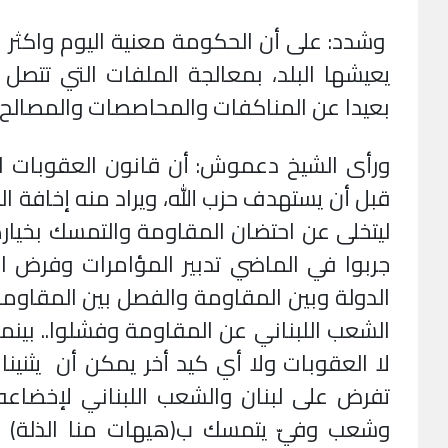
وشدد: على أن الحكومة معنية اليوم واكثر 
يعيشها البلد، بمعالجة الملفات التي تتص
بعيدا عن المناكفات والمحاصصات والمصالح ال
ورأى الشيخ دعموش: أن قانون العقوبات ال
قبل أن يستهدف حزب الله، ويراد منه إخافة ال
ليتخلى عن احتضان المقاومة والتمسك بخيار
جربوا في الماضي تدبير المؤامرات وفرض ال
الدولة وبين المقاومة والفصل بين المقاومة
الشعب اللبناني عن المقاومة وفشلوا.. بينما
لا العقوبات ولا أي كيد أخر يمكن أن يثنين
تفرض على لبنان والشعب اللبناني لإخضاع
وشعب وفيّ يتمسك ب(هيهات منا الذلة) ل