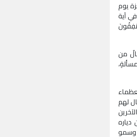
زة يوم
،و في آية
يُنفِقُونَ
الٌ من
مسألةٍ،
لعظماء
ل لهم
آخرين
دياره
 وسمو