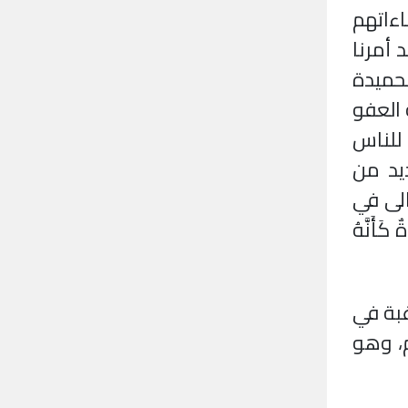
اءاتهم
 أمرنا
لحميدة
 العفو
 للناس
يد من
الى في
 كَأَنَّهُ
غبة في
م، وهو