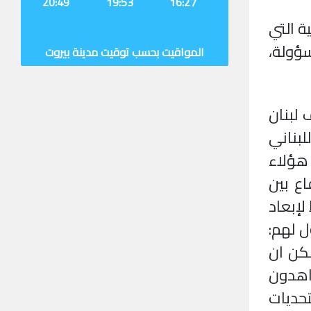
20:49
19:53
16:27
ة التي
ؤولة،
المواقيت بحسب توقيت مدينة بيروت
لبنان
لبناني
 هؤلاء
اع بين
لإبعاد
ل لهم:
مكن ان
اهدون
حديات